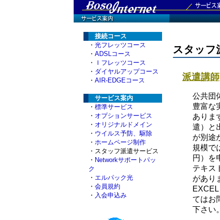
接続コース
・
光フレッツコース
スタッフ
・
ADSLコース
・
Ｉフレッツコース
・
ダイヤルアップコース
派遣講師
・
AIR-EDGEコース
公共団
サービス案内
豊富な
・
標準サービス
・
オプションサービス
ありま
・
オリジナルドメイン
遣）と
・
ウイルス予防、駆除
が別途
・
ホームページ制作
規模では
・スタッフ派遣サービス
円）を
・
Networkサポートパッ
テキス
ク
・
エルパック光
があり
・
会員規約
EXC
・
入会申込み
てはお
下さい