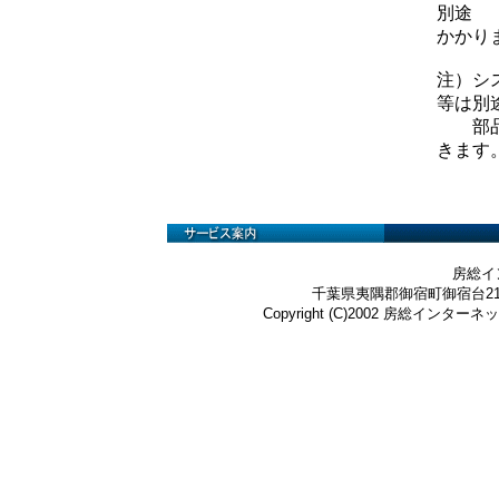
別途
かかり
注）シ
等は別
部品費
きます
房総イ
千葉県夷隅郡御宿町御宿台219-3 Te
Copyright (C)2002 房総インターネット株式