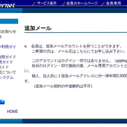
追加メール
のお知らせ
内
a. 会員は、追加メールアカウントを持つことができます。
ジ利用ガイ
ご希望の方は、メール又は
こちら
にてお申し込み下さい
利用ガイド
このアカウントはログイン・IDではありません。（ppplog
利用ガイド
自分のログイン・IDで接続の後、メール専用アカウントと
ガイド
い。
度について
個人、法人共に１追加メールアドレスに付一律年間3,500円
システム
す。
（追加メール契約の中途解約は不可）
HOME