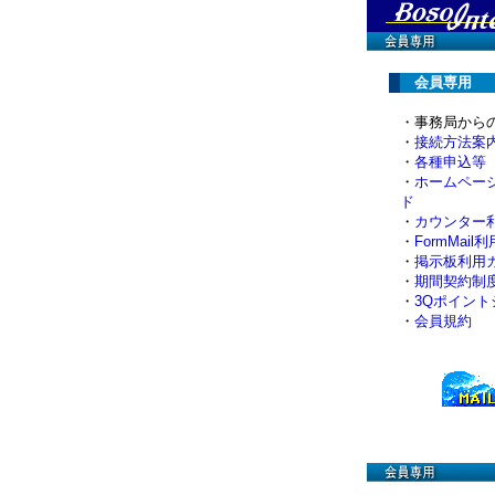
会員専用
・事務局から
・
接続方法案
・
各種申込等
・
ホームペー
ド
・
カウンター
・
FormMail
・
掲示板利用
・
期間契約制
・
3Qポイント
・
会員規約