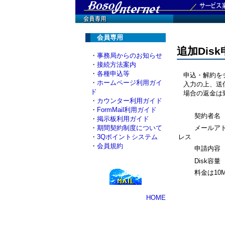
会員専用
追加Dis
・
事務局からのお知らせ
・
接続方法案内
・
各種申込等
申込・解約をチェ
・
ホームページ利用ガイ
入力の上、送信
ド
場合の返金は
・
カウンター利用ガイド
・
FormMail利用ガイド
契約者名
・
掲示板利用ガイド
・
期間契約制度について
メールア
・
3Qポイントシステム
レス
・
会員規約
申請内容
Disk容量
料金は10
HOME