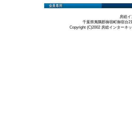
房総イ
千葉県夷隅郡御宿町御宿台219-3 Te
Copyright (C)2002 房総インターネット株式