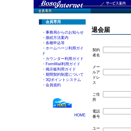
会員専用
退会届
・
事務局からのお知らせ
・
接続方法案内
・
各種申込等
・
ホームページ利用ガイ
契約
ド
者名
・
カウンター利用ガイド
・
FormMail利用ガイド
メー
・
掲示板利用ガイド
ルア
・
期間契約制度について
ドレ
・
3Qポイントシステム
ス
・
会員規約
ご住
所
電話
HOME
番号
ユー