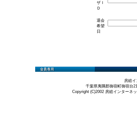
ザＩ
Ｄ
退会
希望
日
房総イ
千葉県夷隅郡御宿町御宿台219-3 Te
Copyright (C)2002 房総インターネット株式