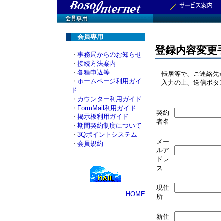
会員専用
登録内容変更
・
事務局からのお知らせ
・
接続方法案内
・
各種申込等
転居等で、ご連絡先が
・
ホームページ利用ガイ
入力の上、送信ボタ
ド
・
カウンター利用ガイド
・
FormMail利用ガイド
契約
・
掲示板利用ガイド
者名
・
期間契約制度について
・
3Qポイントシステム
メー
・
会員規約
ルア
ドレ
ス
現住
HOME
所
新住