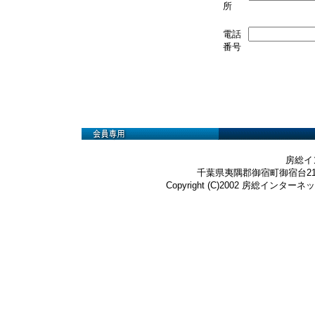
所
電話
番号
房総イ
千葉県夷隅郡御宿町御宿台219-3 Te
Copyright (C)2002 房総インターネット株式