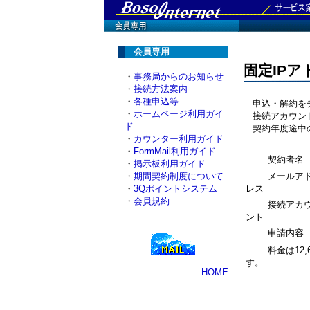
会員専用
固定IP
・
事務局からのお知らせ
・
接続方法案内
・
各種申込等
申込・解約をチ
・
ホームページ利用ガイ
接続アカウント
ド
契約年度途中の
・
カウンター利用ガイド
・
FormMail利用ガイド
契約者名
・
掲示板利用ガイド
・
期間契約制度について
メールア
・
3Qポイントシステム
レス
・
会員規約
接続アカ
ント
申請内容
料金は12
す。
HOME