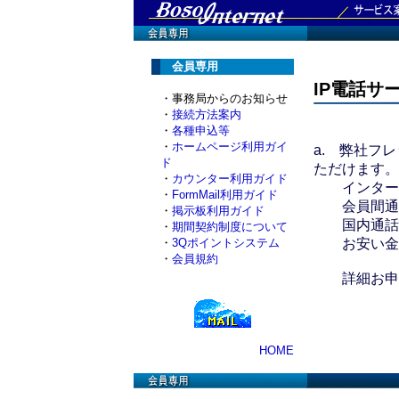
会員専用
IP電話サ
・事務局からのお知らせ
・
接続方法案内
・
各種申込等
・
ホームページ利用ガイ
a. 弊社フ
ド
ただけます。
・
カウンター利用ガイド
インターネ
・
FormMail利用ガイド
会員間通話
・
掲示板利用ガイド
国内通話料は
・
期間契約制度について
・
3Qポイントシステム
お安い金額
・
会員規約
詳細お申
HOME