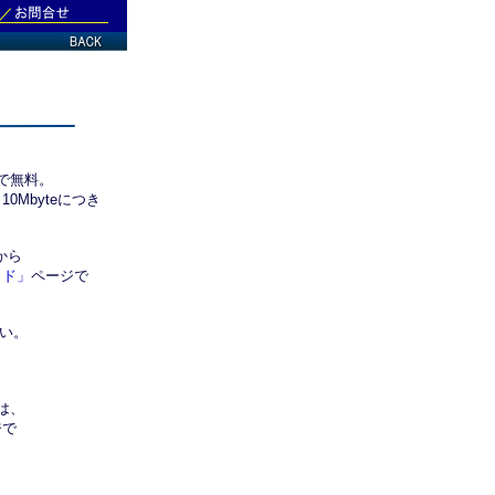
まで無料。
Mbyteにつき
から
イド」
ページで
さい。
等は、
ジで