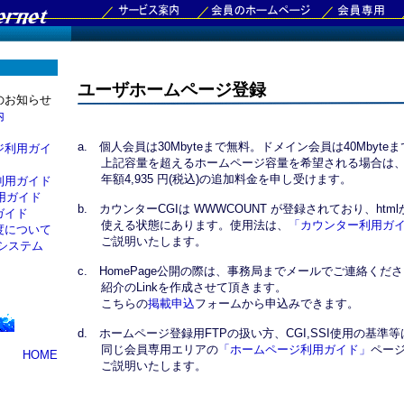
ユーザホームページ登録
のお知らせ
内
a. 個人会員は30Mbyteまで無料。ドメイン会員は40Mbyte
ジ利用ガイ
上記容量を超えるホームページ容量を希望される場合は、10
年額4,935 円(税込)の追加料金を申し受けます。
利用ガイド
利用ガイド
b. カウンターCGIは WWWCOUNT が登録されており、html
ガイド
使える状態にあります。使用法は、
「カウンター利用ガ
度について
ご説明いたします。
システム
c. HomePage公開の際は、事務局までメールでご連絡くだ
紹介のLinkを作成させて頂きます。
こちらの
掲載申込
フォームから申込みできます。
d. ホームページ登録用FTPの扱い方、CGI,SSI使用の基準
同じ会員専用エリアの
「ホームページ利用ガイド」
ペー
HOME
ご説明いたします。