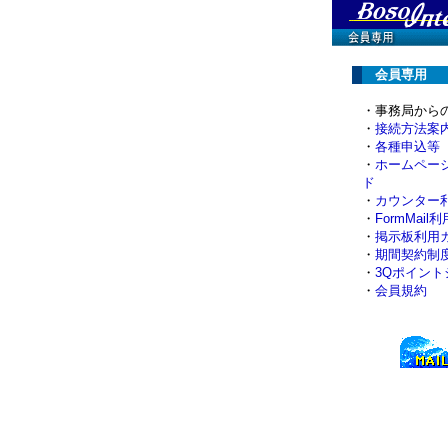
会員専用
・事務局から
・
接続方法案
・
各種申込等
・
ホームペー
ド
・
カウンター
・
FormMail
・
掲示板利用
・
期間契約制
・
3Qポイント
・
会員規約