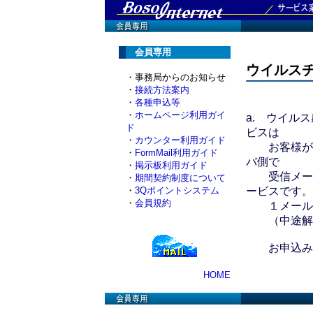
会員専用
ウイルス
・事務局からのお知らせ
・
接続方法案内
・
各種申込等
・
ホームページ利用ガイ
a. ウイル
ド
ビスは
・
カウンター利用ガイド
お客様が安
・
FormMail利用ガイド
バ側で
・
掲示板利用ガイド
受信メール
・
期間契約制度について
・
3Qポイントシステム
ービスです。
・
会員規約
１メールアド
（中途解
お申込み
HOME